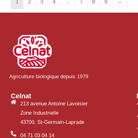
1
2
3
4
…
7
8
9
→
Agriculture biologique depuis 1979
Celnat
213 avenue Antoine Lavoisier
Zone Industrielle
43700, St-Germain-Laprade
04 71 03 04 14