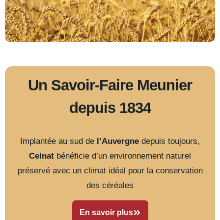
sains et
Découvrez
équilibrés
les gammes
Celnat
Découvrez les
Un Savoir-Faire Meunier
gammes Celnat
Voir les
gammes
depuis 1834
Voir les
gammes
Implantée au sud de
l’Auvergne
depuis toujours,
Celnat
bénéficie d’un environnement naturel
préservé avec un climat idéal pour la conservation
des céréales
En savoir plus