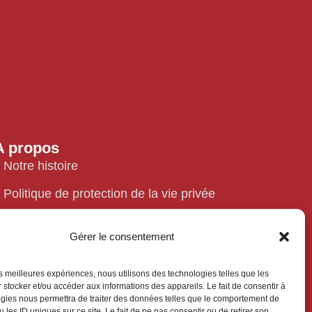
A propos
Notre histoire
Politique de protection de la vie privée
Politique de cookies
Gérer le consentement
Mentions légales
les meilleures expériences, nous utilisons des technologies telles que les
Contact
 stocker et/ou accéder aux informations des appareils. Le fait de consentir à
gies nous permettra de traiter des données telles que le comportement de
 les ID uniques sur ce site. Le fait de ne pas consentir ou de retirer son