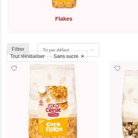
Flakes
Filtrer
Tri par défaut
×
Tout réinitialiser
Sans sucre