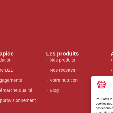
apide
Les produits
dation
Nos produits
fre B2B
Nos recettes
gagements
Votre nutrition
démarche qualité
Blog
Pour offrir 
approvisionnement
cookies pour
ces technolo
navigation ou