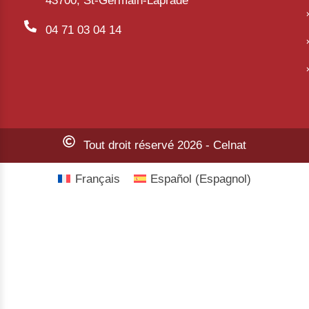
43700, St-Germain-Laprade
04 71 03 04 14
Tout droit réservé 2026 - Celnat
Français
Español
(
Espagnol
)