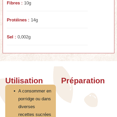
Fibres :
10g
Protéines :
14g
Sel :
0,002g
Utilisation
Préparation
A consommer en
porridge ou dans
diverses
recettes sucrées