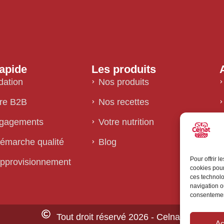
apide
Les produits
dation
Nos produits
fre B2B
Nos recettes
gagements
Votre nutrition
démarche qualité
Blog
Pour offrir 
approvisionnement
cookies pour
ces technolo
navigation ou
consentement
Tout droit réservé 2026 - Celnat
Ac