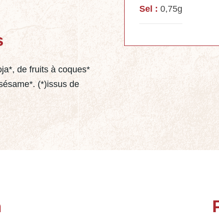
Sel :
0,75g
s
ja*, de fruits à coques*
 sésame*. (*)issus de
n