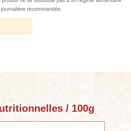
 produit ne se substitue pas à un régime alimentaire
se journalière recommandée.
utritionnelles / 100g