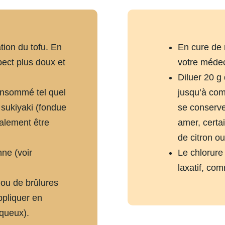
tion du tofu. En
En cure de 
spect plus doux et
votre médec
Diluer 20 g 
consommé tel quel
jusqu’à com
 sukiyaki (fondue
se conserve 
galement être
amer, certa
de citron ou
ne (voir
Le chlorur
laxatif, co
ou de brûlures
ppliquer en
iqueux).