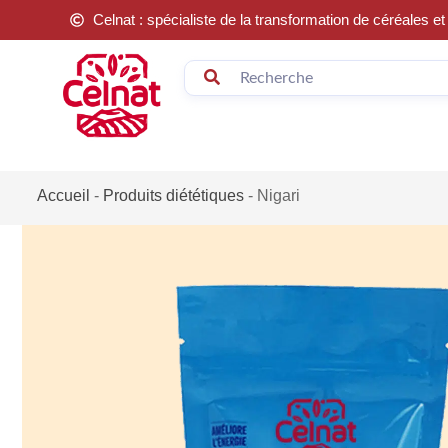
Celnat : spécialiste de la transformation de céréales 
Accueil
-
Produits diététiques
-
Nigari