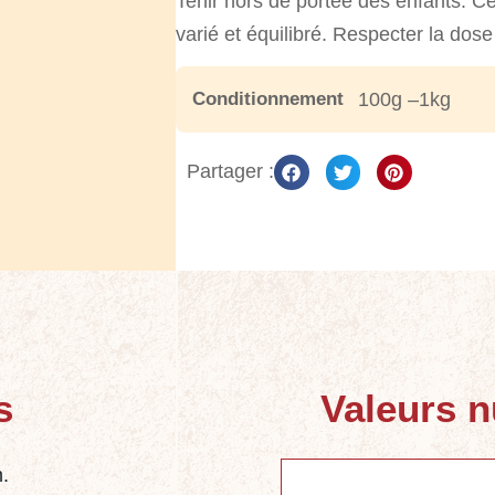
Tenir hors de portée des enfants. Ce
varié et équilibré. Respecter la do
Conditionnement
100g –1kg
Partager :
s
Valeurs n
.