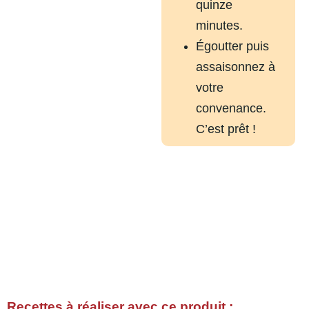
quinze
minutes.
Égoutter puis
assaisonnez à
votre
convenance.
C’est prêt !
Recettes à réaliser avec ce produit :