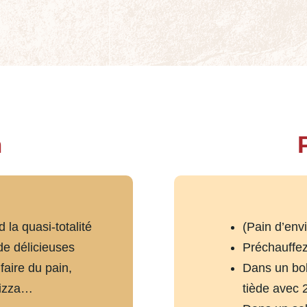
n
 la quasi-totalité
(Pain d’env
de délicieuses
Préchauffez
faire du pain,
Dans un bo
pizza…
tiède avec 