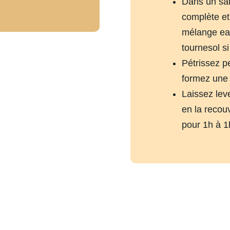
Dans un sal
complète et
mélange eau
tournesol si
Pétrissez p
formez une 
Laissez lev
en la recou
pour 1h à 1