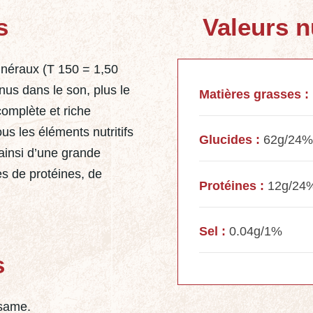
s
Valeurs n
minéraux (T 150 = 1,50
us dans le son, plus le
Matières grasses :
 complète et riche
ous les éléments nutritifs
Glucides :
62g/24%
 ainsi d’une grande
ces de protéines, de
Protéines :
12g/24
Sel :
0.04g/1%
s
ésame.