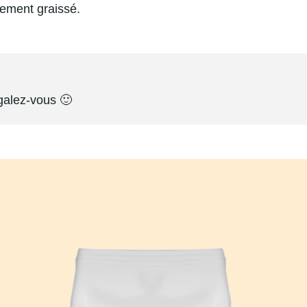
lement graissé.
égalez-vous 🙂