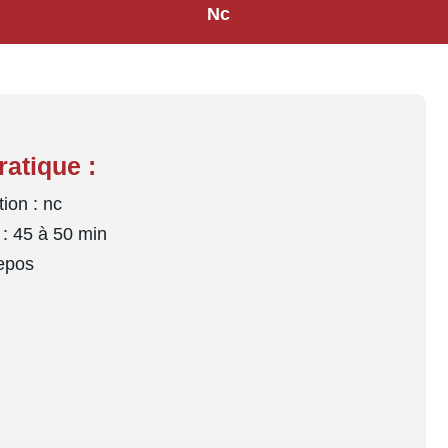
Nc
ratique :
ion : nc
: 45 à 50 min
epos