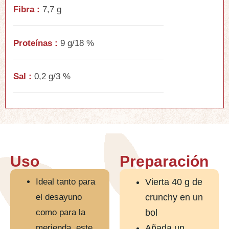
Fibra :
7,7 g
Proteínas :
9 g/18 %
Sal :
0,2 g/3 %
Uso
Preparación
Ideal tanto para
Vierta 40 g de
el desayuno
crunchy en un
como para la
bol
merienda, este
Añada un