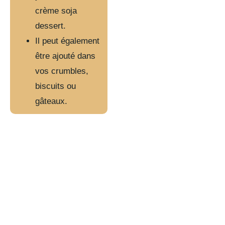
crème soja
dessert.
Il peut également
être ajouté dans
vos crumbles,
biscuits ou
gâteaux.