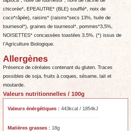
tapioca*, huile de tournesol*, fibre de racine de
chicorée*, EPEAUTRE* (BLE) soufflé*, noix de
coco*râpée), raisins* (raisins*secs 13%, huile de
tournesol*), graines de tournesol*, pommes*3,5%,
NOISETTES* concassées toastées 3,5%. (*) issus de
l’Agriculture Biologique.
Allergènes
Présence de céréales contenant du gluten. Traces
possibles de soja, fruits à coques, sésame, lait et
moutarde.
Valeurs nutritionnelles / 100g
Valeurs énérgétiques :
443kcal / 1854kJ
Matières grasses :
18g