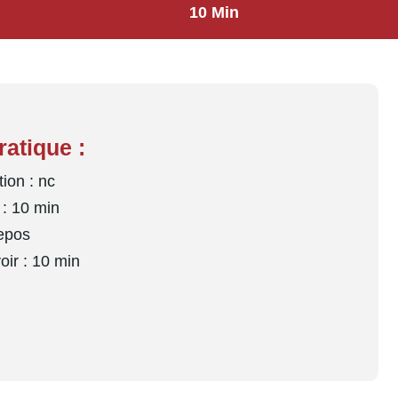
10 Min
ratique :
ion : nc
: 10 min
epos
oir : 10 min